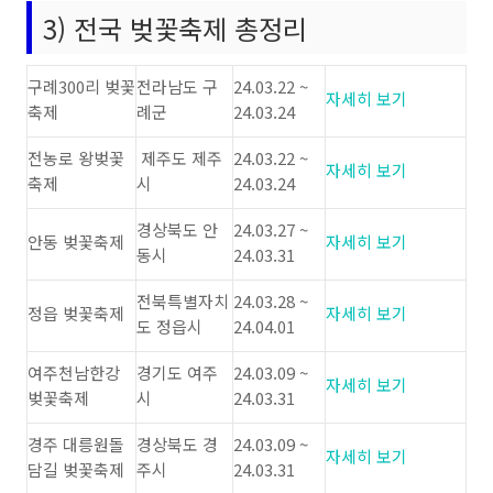
3) 전국 벚꽃축제 총정리
구례300리 벚꽃
전라남도 구
24.03.22 ~
자세히 보기
축제
례군
24.03.24
전농로 왕벚꽃
제주도 제주
24.03.22 ~
자세히 보기
축제
시
24.03.24
경상북도 안
24.03.27 ~
안동 벚꽃축제
자세히 보기
동시
24.03.31
전북특별자치
24.03.28 ~
정읍 벚꽃축제
자세히 보기
도 정읍시
24.04.01
여주천남한강
경기도 여주
24.03.09 ~
자세히 보기
벚꽃축제
시
24.03.31
경주 대릉원돌
경상북도 경
24.03.09 ~
자세히 보기
담길 벚꽃축제
주시
24.03.31