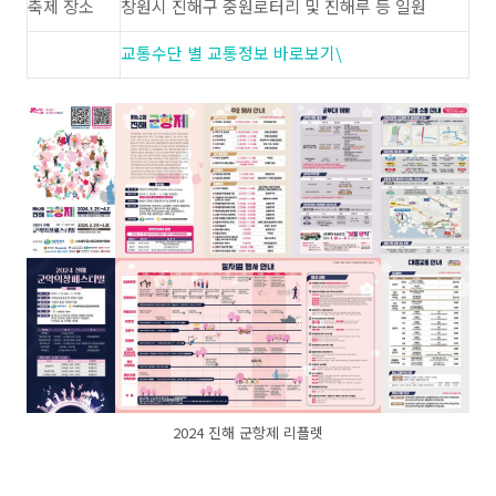
축제 장소
창원시 진해구 중원로터리 및 진해루 등 일원
교통수단 별 교통정보 바로보기\
2024 진해 군항제 리플렛