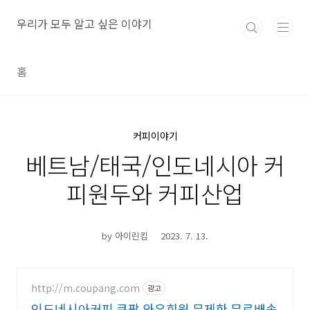
본문 바로가기
우리가 모두 알고 싶은 이야기
홈
커피이야기
베트남/태국/인도네시아 커
피원두와 커피산업
by 아이린킴
2023. 7. 13.
http://m.coupang.com
광고
인도네시아커피 쿠팡 와우회원 무제한 무료배송