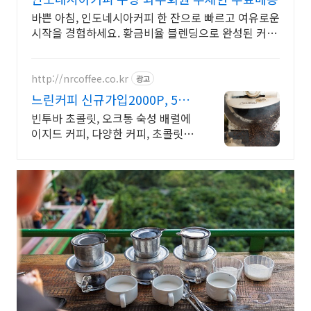
바쁜 아침, 인도네시아커피 한 잔으로 빠르고 여유로운
시작을 경험하세요. 황금비율 블렌딩으로 완성된 커피
믹스, 깊고 풍부한 맛을 느껴보세요.
http://nrcoffee.co.kr
광고
느린커피 신규가입2000P, 5%
쿠폰
빈투바 초콜릿, 오크통 숙성 배럴에
이지드 커피, 다양한 커피, 초콜릿 어
워드 우승