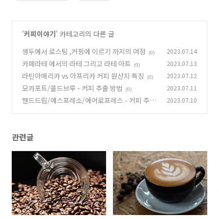
'
커피이야기
' 카테고리의 다른 글
생두에서 로스팅 ,커핑에 이르기 까지의 여정
2023.07.14
(0)
카페라테 에서의 라테 그리고 라테 아트
2023.07.13
(0)
라틴아메리카 vs 아프리카 커피 원산지 특징
2023.07.12
(0)
모카포트/콜드브루 - 커피 추출 방법
2023.07.11
(0)
핸드드립/에스프레소/에어로프레스 - 커피 추출
2023.07.10
방법
(0)
관련글